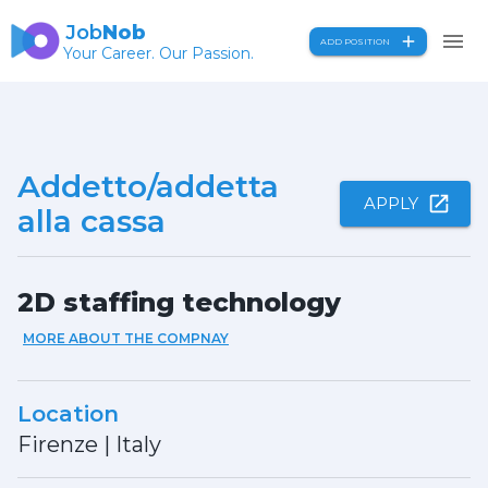
Job
Nob
ADD POSITION
Your Career. Our Passion.
Addetto/addetta
APPLY
alla cassa
2D staffing technology
MORE ABOUT THE COMPNAY
Location
Firenze
|
Italy