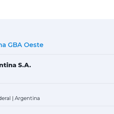
ona GBA Oeste
tina S.A.
deral
|
Argentina