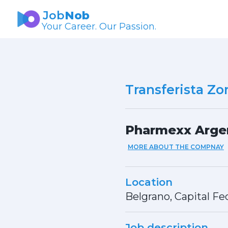
Job
Nob
Your Career. Our Passion.
Transferista Z
Pharmexx Argen
MORE ABOUT THE COMPNAY
Location
Belgrano, Capital Fe
Job description