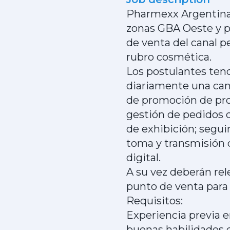
Pharmexx Argentina 
zonas GBA Oeste y p
de venta del canal p
rubro cosmética.
Los postulantes tend
diariamente una can
de promoción de pro
gestión de pedidos d
de exhibición; segui
toma y transmisión d
digital.
A su vez deberán rele
punto de venta para 
Requisitos:
Experiencia previa e
buenas habilidades d