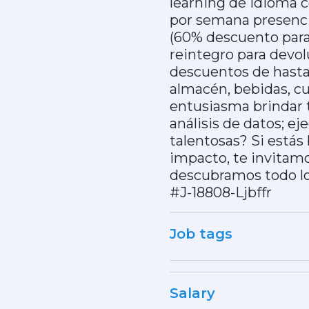
learning de idioma c
por semana presenci
(60% descuento para 
reintegro para devo
descuentos de hasta
almacén, bebidas, cu
entusiasma brindar t
análisis de datos; e
talentosas? Si está
impacto, te invitamo
descubramos todo lo
#J-18808-Ljbffr
Job tags
Salary