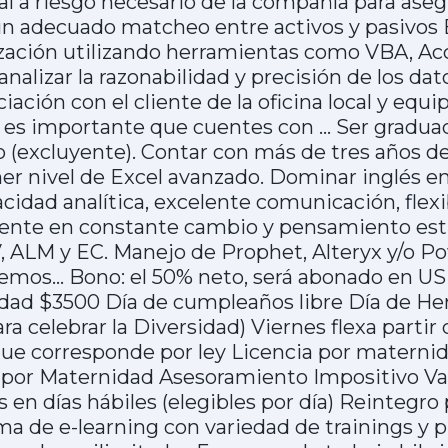
al a riesgo necesario de la compañía para asegu
un adecuado matcheo entre activos y pasivos E
ación utilizando herramientas como VBA, Acc
 analizar la razonabilidad y precisión de los da
ación con el cliente de la oficina local y equi
o, es importante que cuentes con … Ser gradua
io (excluyente). Contar con más de tres años d
ener nivel de Excel avanzado. Dominar inglés e
cidad analítica, excelente comunicación, flexi
ente en constante cambio y pensamiento estr
 ALM y EC. Manejo de Prophet, Alteryx y/o Po
cemos… Bono: el 50% neto, será abonado en U
dad $3500 Día de cumpleaños libre Día de Here
ara celebrar la Diversidad) Viernes flexa parti
 que corresponde por ley Licencia por materni
 por Maternidad Asesoramiento Impositivo Va
n días hábiles (elegibles por día) Reintegro p
ma de e-learning con variedad de trainings y 