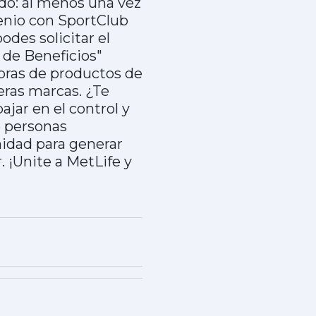
do: al menos una vez
enio con SportClub
des solicitar el
 de Beneficios"
pras de productos de
eras marcas. ¿Te
jar en el control y
e personas
nidad para generar
. ¡Unite a MetLife y