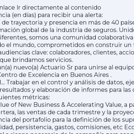
 enlace Ir directamente al contenido
cia (en días) para recibir una alerta:
de trayectoria y presencia en más de 40 paíse
rmación global de la industria de seguros. Uni
diferentes, somos una comunidad colaborativ
do el mundo, comprometidos en construir un
udiencias clave: colaboradores, clientes, accio
que brindamos servicios.
(a) nuevo(a) Actuario Sr para unirse al equi
entro de Excelencia en Buenos Aires .
… Trabajar en el control y análisis de datos, e
resultados y elaboración de informes para las o
guientes métricas:
e of New Business & Accelerating Value, a par
artera, las ventas de cada trimestre y la proy
ia del portafolio para la definición de los su
lidad, persistencia, gastos, comisiones, etc E