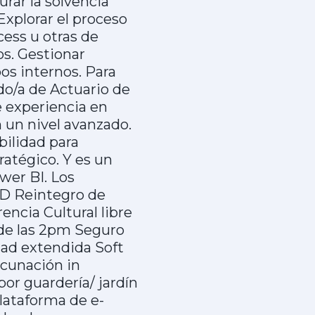
rar la solvencia
xplorar el proceso
ess u otras de
tos. Gestionar
pos internos. Para
do/a de Actuario de
e experiencia en
n un nivel avanzado.
bilidad para
atégico. Y es un
wer BI. Los
SD Reintegro de
ncia Cultural libre
r de las 2pm Seguro
dad extendida Soft
cunación in
or guardería/ jardín
plataforma de e-