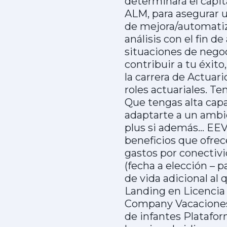
determinará el capit
ALM, para asegurar 
de mejora/automatiz
análisis con el fin de
situaciones de negoci
contribuir a tu éxit
la carrera de Actuar
roles actuariales. T
Que tengas alta capa
adaptarte a un ambi
plus si además… EEV,
beneficios que ofre
gastos por conectivi
(fecha a elección – p
de vida adicional al
Landing en Licencia
Company Vacaciones e
de infantes Platafor