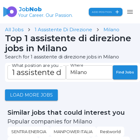
Job
Nob
ADD POSITION
Your Career. Our Passion.
All Jobs
1 Assistente Di Direzione
Milano
Top 1 assistente di direzione
jobs in Milano
Search for 1 assistente di direzione jobs in Milano
What position are you seeking?
Where
Find Jobs
LOAD MORE JOBS
Similar jobs that could interest you
Popular companies for Milano
SENTRA ENERGIA
MANPOWER ITALIA
Restworld