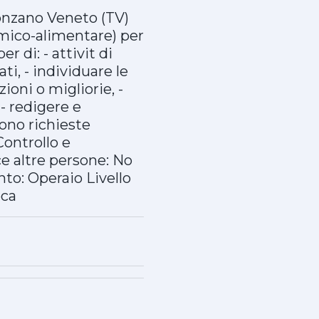
Ponzano Veneto (TV)
imico-alimentare) per
r di: - attivit di
i, - individuare le
ioni o migliorie, -
 - redigere e
Sono richieste
Controllo e
ce altre persone: No
o: Operaio Livello
eca