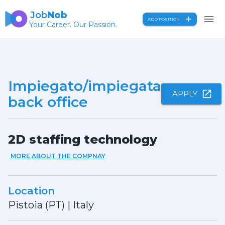
Job
Nob
ADD POSITION
Your Career. Our Passion.
Impiegato/impiegata
APPLY
back office
2D staffing technology
MORE ABOUT THE COMPNAY
Location
Pistoia (PT)
|
Italy