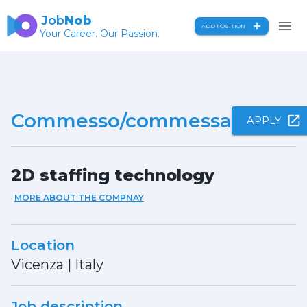
Job
Nob
ADD POSITION
Your Career. Our Passion.
Commesso/commessa
APPLY
2D staffing technology
MORE ABOUT THE COMPNAY
Location
Vicenza
|
Italy
Job description