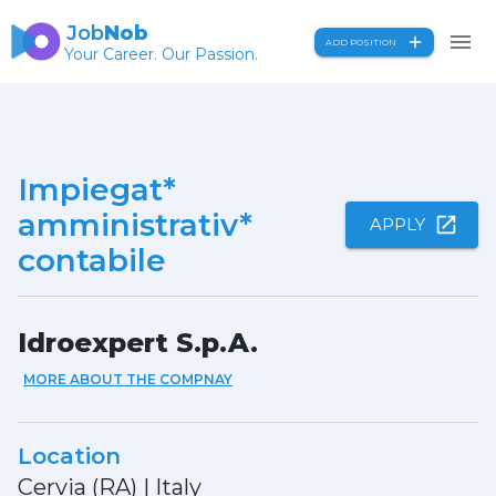
Job
Nob
ADD POSITION
Your Career. Our Passion.
Impiegat*
amministrativ*
APPLY
contabile
Idroexpert S.p.A.
MORE ABOUT THE COMPNAY
Location
Cervia (RA)
|
Italy