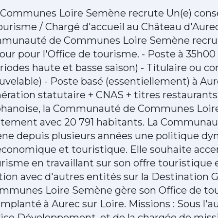
ommunes Loire Semène recrute Un(e) conseil
ourisme / Chargé d'accueil au Château d'Aurec
ommunauté de Communes Loire Semène recrut
jour pour l'Office de tourisme. - Poste à 35h00
riodes haute et basse saison) - Titulaire ou c
uvelable) - Poste basé (essentiellement) à Aur
ration statutaire + CNAS + titres restaurants
éphanoise, la Communauté de Communes Loire
rtement avec 20 791 habitants. La Commun
ne depuis plusieurs années une politique d
onomique et touristique. Elle souhaite acce
sme en travaillant sur son offre touristique e
ation avec d'autres entités sur la Destination G
unes Loire Semène gère son Office de tour
mplanté à Aurec sur Loire. Missions : Sous l'a
ice Développement, et de la chargée de miss