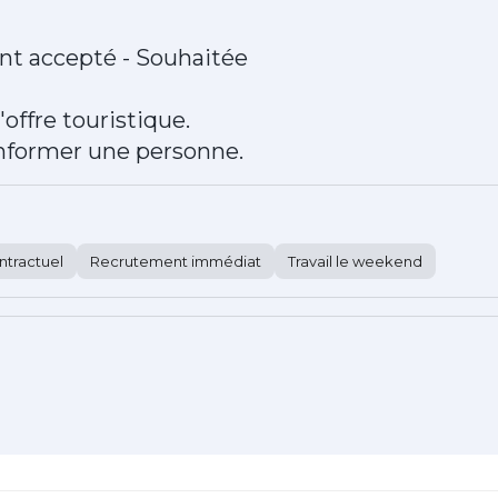
nt accepté - Souhaitée
'offre touristique.
 informer une personne.
ntractuel
Recrutement immédiat
Travail le weekend