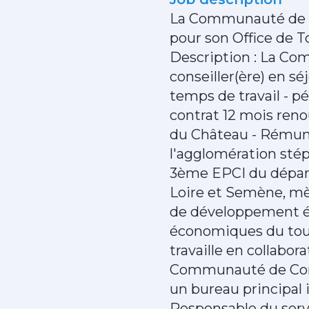
La Communauté de C
pour son Office de T
Description : La C
conseiller(ère) en sé
temps de travail - pé
contrat 12 mois reno
du Château - Rémuné
l'agglomération st
3ème EPCI du dépa
Loire et Semène, mè
de développement éc
économiques du touri
travaille en collabor
Communauté de Comm
un bureau principal i
Responsable du serv