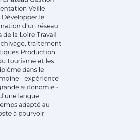
ntation Veille
 - Développer le
imation d'un réseau
 de la Loire Travail
archivage, traitement
tiques Production
 du tourisme et les
diplôme dans le
rimoine - expérience
 grande autonomie -
 d'une langue
 temps adapté au
oste à pourvoir