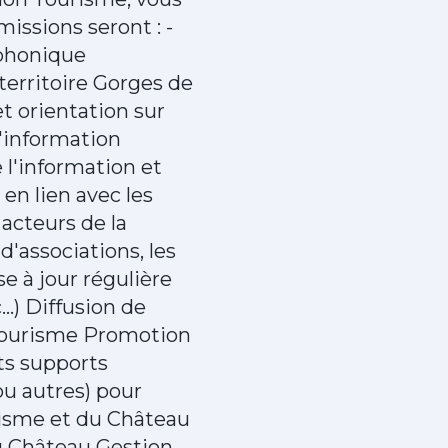
missions seront : -
éphonique
territoire Gorges de
et orientation sur
l'information
 l'information et
en lien avec les
 acteurs de la
d'associations, les
se à jour régulière
..) Diffusion de
le tourisme Promotion
nts supports
ou autres) pour
urisme et du Château
du Château Gestion