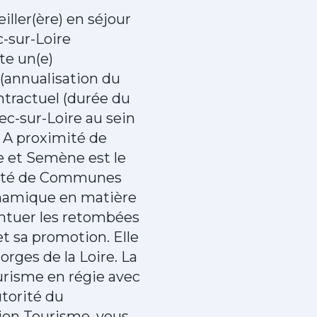
ler(ère) en séjour
-sur-Loire
e un(e)
 (annualisation du
ontractuel (durée du
ec-sur-Loire au sein
 A proximité de
 et Semène est le
auté de Communes
ynamique en matière
ntuer les retombées
t sa promotion. Elle
orges de la Loire. La
isme en régie avec
utorité du
ion Tourisme, vous