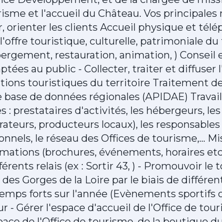
risme et l'accueil du Château. Vos principales 
r, orienter les clients Accueil physique et tél
offre touristique, culturelle, patrimoniale du 
ébergement, restauration, animation, ) Conseil 
tées au public - Collecter, traiter et diffuser 
tions touristiques du territoire Traitement de
 base de données régionales (APIDAE) Travail 
s : prestataires d'activités, les hébergeurs, les
ateurs, producteurs locaux), les responsables 
onnels, le réseau des Offices de tourisme,... Mi
rmations (brochures, événements, horaires etc.
férents relais (ex : Sortir 43, ) - Promouvoir 
e des Gorges de la Loire par le biais de différe
temps forts sur l'année (Evènements sportifs 
r - Gérer l'espace d'accueil de l'Office de to
pace de l'Office de tourisme, de la boutique 