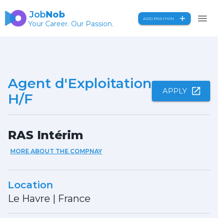
Job
Nob
ADD POSITION
Your Career. Our Passion.
Agent d'Exploitation
APPLY
H/F
RAS Intérim
MORE ABOUT THE COMPNAY
Location
Le Havre
|
France