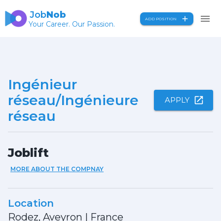
Job
Nob
ADD POSITION
Your Career. Our Passion.
Ingénieur
réseau/Ingénieure
APPLY
réseau
Joblift
MORE ABOUT THE COMPNAY
Location
Rodez, Aveyron
|
France