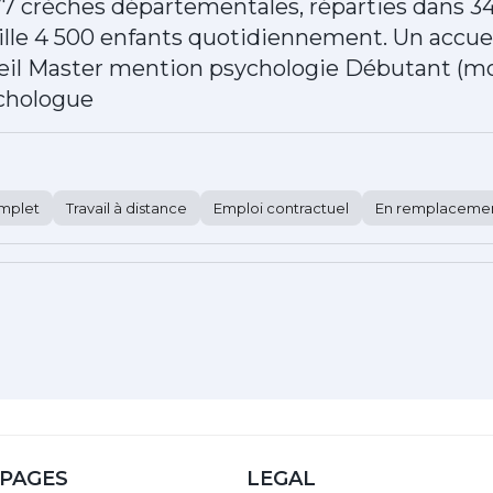
 77 crèches départementales, réparties dans 
le 4 500 enfants quotidiennement. Un accuei
éteil Master mention psychologie Débutant (mo
chologue
mplet
Travail à distance
Emploi contractuel
En remplaceme
PAGES
LEGAL