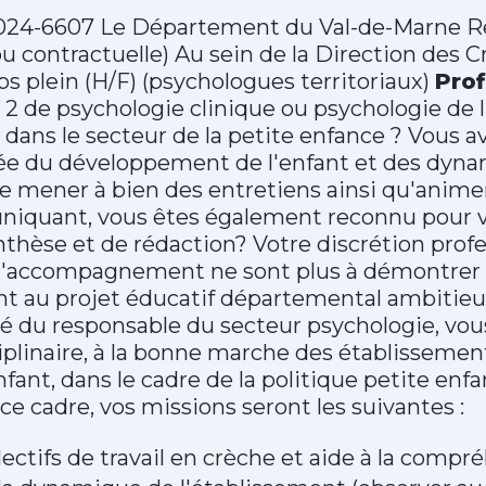
024-6607 Le Département du Val-de-Marne Re
 ou contractuelle) Au sein de la Direction des 
 plein (H/F) (psychologues territoriaux)
Prof
r 2 de psychologie clinique ou psychologie de 
dans le secteur de la petite enfance ? Vous a
ée du développement de l'enfant et des dyna
 mener à bien des entretiens ainsi qu'anime
iquant, vous êtes également reconnu pour v
nthèse et de rédaction? Votre discrétion profe
 d'accompagnement ne sont plus à démontrer 
nt au projet éducatif départemental ambitieu
té du responsable du secteur psychologie, vous
sciplinaire, à la bonne marche des établissem
nfant, dans le cadre de la politique petite enf
 cadre, vos missions seront les suivantes :
lectifs de travail en crèche et aide à la compr