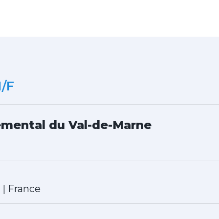
H/F
emental du Val-de-Marne
|
France