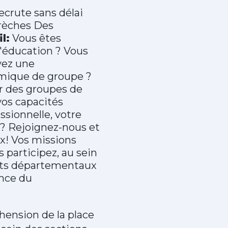
crute sans délai
Crèches Des
il:
Vous êtes
l'éducation ? Vous
vez une
mique de groupe ?
r des groupes de
os capacités
ssionnelle, votre
? Rejoignez-nous et
x! Vos missions
 participez, au sein
ents départementaux
ance du
éhension de la place