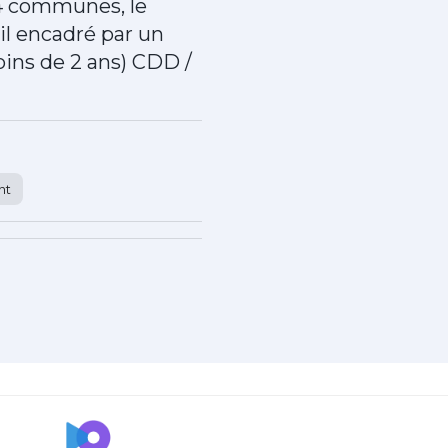
34 communes, le
l encadré par un
ins de 2 ans) CDD /
nt