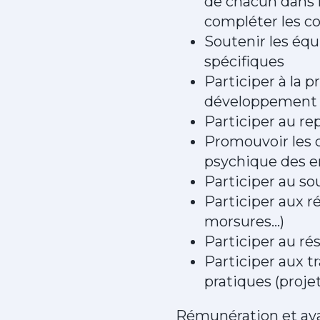
de chacun dans l
compléter les co
Soutenir les équ
spécifiques
Participer à la 
développement d
Participer au re
Promouvoir les 
psychique des en
Participer au sou
Participer aux 
morsures...)
Participer au ré
Participer aux tr
pratiques (proj
Rémunération et av