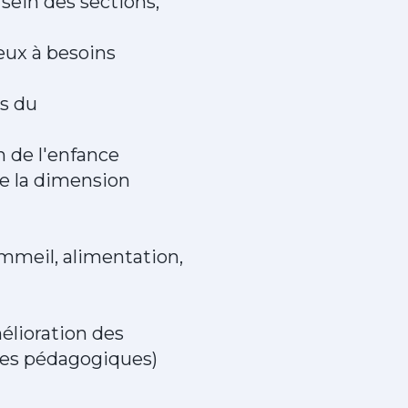
sein des sections,
eux à besoins
es du
n de l'enfance
e la dimension
mmeil, alimentation,
mélioration des
nées pédagogiques)