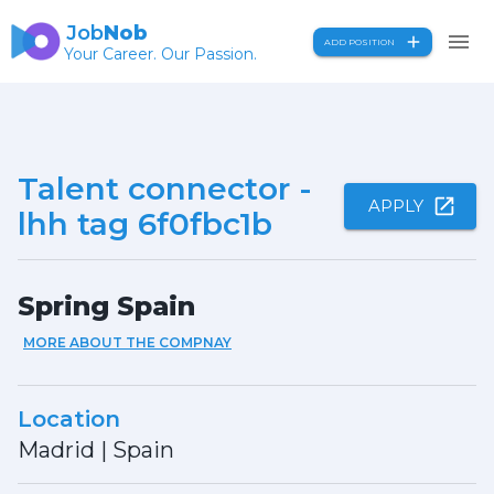
Job
Nob
ADD POSITION
Your Career. Our Passion.
Talent connector -
APPLY
lhh tag 6f0fbc1b
Spring Spain
MORE ABOUT THE COMPNAY
Location
Madrid
|
Spain