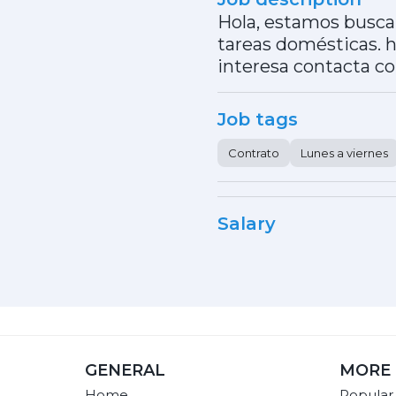
Hola, estamos buscan
tareas domésticas. ho
interesa contacta c
Job tags
Contrato
Lunes a viernes
Salary
GENERAL
MORE 
Home
Popular