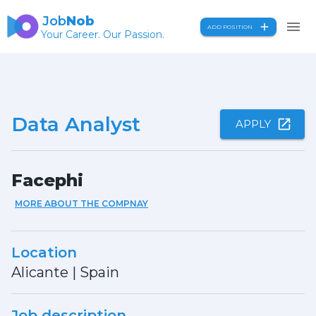
Job
Nob
ADD POSITION
Your Career. Our Passion.
Data Analyst
APPLY
Facephi
MORE ABOUT THE COMPNAY
Location
Alicante
|
Spain
Job description