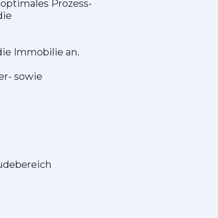
optimales Prozess-
die
ie Immobilie an.
er- sowie
t
udebereich