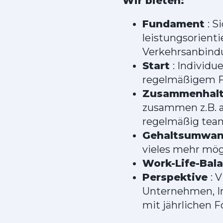
Wir bieten:
Fundament
: S
leistungsorient
Verkehrsanbind
Start
: Individu
regelmäßigem 
Zusammenhal
zusammen z.B. a
regelmäßig tea
Gehaltsumwa
vieles mehr mög
Work-Life-Bal
Perspektive
: 
Unternehmen, In
mit jährlichen 