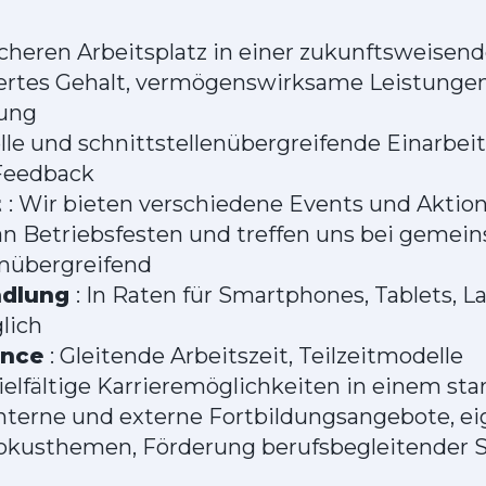
icheren Arbeitsplatz in einer zukunftsweisen
iertes Gehalt, vermögenswirksame Leistungen
ung
elle und schnittstellenübergreifende Einarbe
Feedback
t
: Wir bieten verschiedene Events und Aktion
n Betriebsfesten und treffen uns bei geme
mübergreifend
ndlung
: In Raten für Smartphones, Tablets, L
lich
ance
: Gleitende Arbeitszeit, Teilzeitmodelle
Vielfältige Karrieremöglichkeiten in einem s
terne und externe Fortbildungsangebote, e
Fokusthemen, Förderung berufsbegleitender