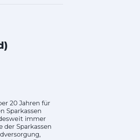
d)
er 20 Jahren für
en Sparkassen
undesweit immer
e der Sparkassen
ldversorgung,