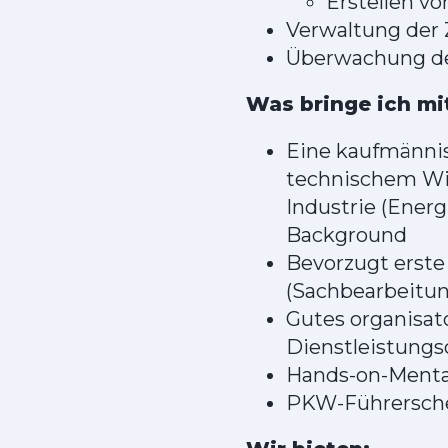
Erstellen v
Verwaltung der 
Überwachung de
Was bringe ich mi
Eine kaufmännis
technischem Wis
Industrie (Ener
Background
Bevorzugt erste
(Sachbearbeitun
Gutes organisato
Dienstleistungs
Hands-on-Mental
PKW-Führersch