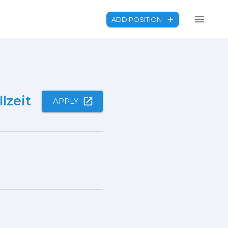
ADD POSITION
lzeit
APPLY