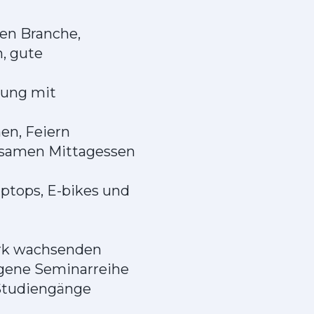
den Branche,
, gute
itung mit
en, Feiern
insamen Mittagessen
aptops, E-bikes und
tark wachsenden
igene Seminarreihe
 Studiengänge