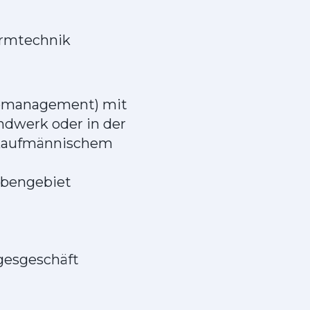
armtechnik
üromanagement) mit
ndwerk oder in der
t kaufmännischem
abengebiet
gesgeschäft