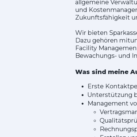
allgemeine Verwalt
und Kostenmanagemen
Zukunftsfähigkeit u
Wir bieten Sparkass
Dazu gehören mitun
Facility Management
Bewachungs- und Int
Was sind meine A
Erste Kontaktpe
Unterstützung b
Management von
Vertragsma
Qualitätspr
Rechnungsp