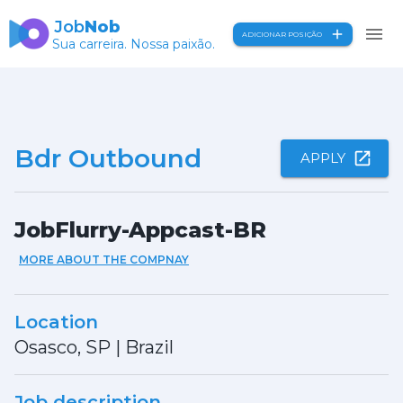
Job
Nob
ADICIONAR POSIÇÃO
Sua carreira. Nossa paixão.
Bdr Outbound
APPLY
JobFlurry-Appcast-BR
MORE ABOUT THE COMPNAY
Location
Osasco, SP
|
Brazil
Job description