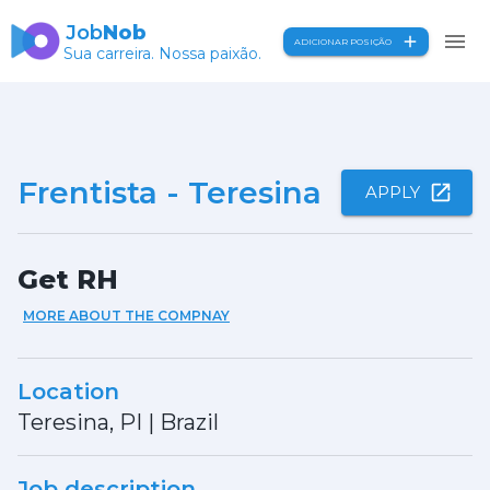
Job
Nob
ADICIONAR POSIÇÃO
Sua carreira. Nossa paixão.
Frentista - Teresina
APPLY
Get RH
MORE ABOUT THE COMPNAY
Location
Teresina, PI
|
Brazil
Job description