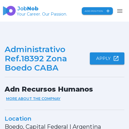
Job
Nob
ADD POSITION
Your Career. Our Passion.
Administrativo
Ref.18392 Zona
APPLY
Boedo CABA
Adn Recursos Humanos
MORE ABOUT THE COMPNAY
Location
Boedo, Capital Federal
|
Argentina