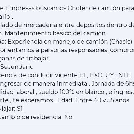
de Empresas buscamos Chofer de camión par
rio ,
aslado de mercaderia entre depositos dentro d
. Mantenimiento básico del camión.
da: Experiencia en manejo de camión (Chasis)
orientamos a personas responsables, comprom
ganas de trabajar.
 Secundario
icencia de conducir vigente E1 , EXCLUYENTE.
ingresar de manera inmediata . Jornada de 6hs
idad laboral , sueldo 100% en blanco , e ingre
te , te esperamos . Edad: Entre 40 y 55 años
iajar: Si
cambio de residencia: No