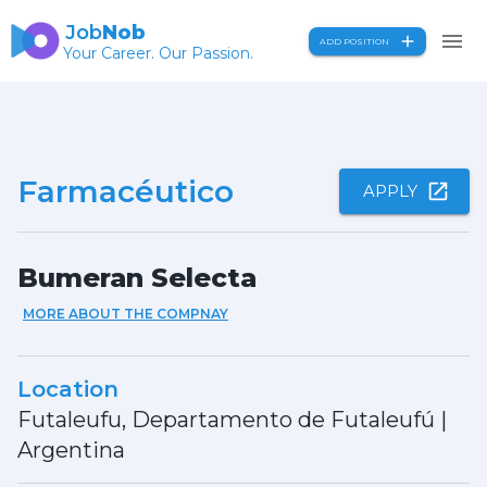
Job
Nob
ADD POSITION
Your Career. Our Passion.
Farmacéutico
APPLY
Bumeran Selecta
MORE ABOUT THE COMPNAY
Location
Futaleufu, Departamento de Futaleufú
|
Argentina