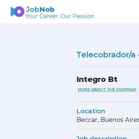
Job
Nob
Your Career. Our Passion.
Telecobrador/a 
Integro Bt
MORE ABOUT THE COMPNAY
Location
Beccar, Buenos Aire
Job description