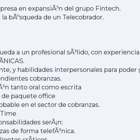
resa en expansiÃ³n del grupo Fintech.
la bÃºsqueda de un Telecobrador.
eda a un profesional sÃ³lido, con experienci
NICAS.
iente, y habilidades interpersonales para poder
ondientes cobranzas.
³n tanto oral como escrita
 de paquete office
bable en el sector de cobranzas.
l Time
onsabilidades serÃ¡n:
zas de forma telefÃ³nica.
ientes crÃ­ticos