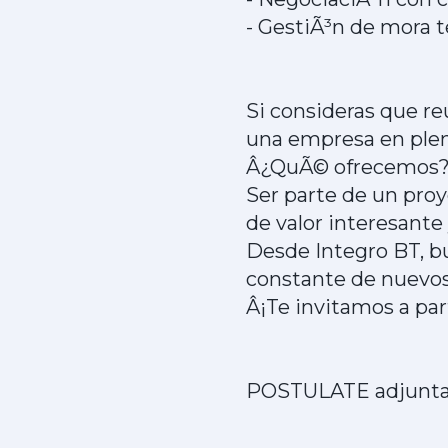
- GestiÃ³n de mora t
Si consideras que reu
una empresa en pleno
Â¿QuÃ© ofrecemos
Ser parte de un proy
de valor interesante 
Desde Integro BT, b
constante de nuevos
Â¡Te invitamos a par
POSTULATE adjuntand