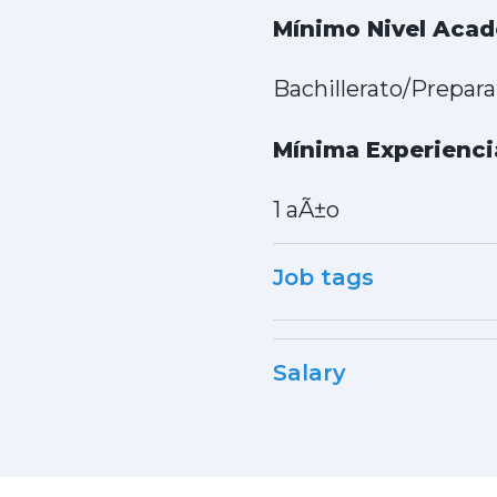
Mínimo Nivel Aca
Bachillerato/Prepar
Mínima Experienci
1 aÃ±o
Job tags
Salary