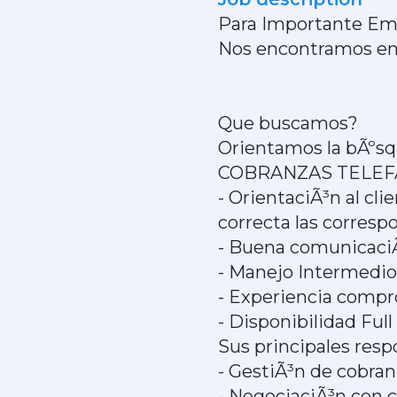
Para Importante Emp
Nos encontramos en 
Que buscamos?
Orientamos la bÃºsqu
COBRANZAS TELEFÃ
- OrientaciÃ³n al cl
correcta las corresp
- Buena comunicaciÃ
- Manejo Intermedio
- Experiencia compro
- Disponibilidad Ful
Sus principales resp
- GestiÃ³n de cobran
- NegociaciÃ³n con cl