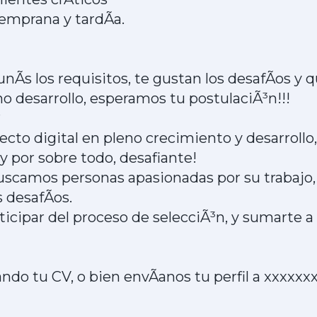
emprana y tardÃ­a.
nÃ­s los requisitos, te gustan los desafÃ­os y 
 desarrollo, esperamos tu postulaciÃ³n!!!
?
ecto digital en pleno crecimiento y desarroll
y por sobre todo, desafiante!
uscamos personas apasionadas por su trabajo
 desafÃ­os.
ticipar del proceso de selecciÃ³n, y sumarte a
o tu CV, o bien envÃ­anos tu perfil a xxxxx